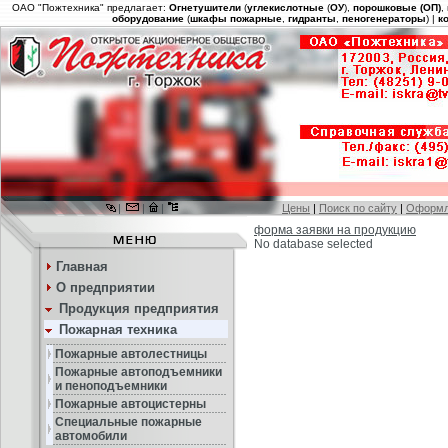
ОАО "Пожтехника" предлагает:
Огнетушители
(
углекислотные
(
ОУ
),
порошковые (ОП)
,
оборудование
(
шкафы пожарные
,
гидранты
,
пеногенераторы
) |
к
|
|
|
Цены
|
Поиск по сайту
|
Оформл
форма заявки на продукцию
No database selected
Главная
О предприятии
Продукция предприятия
Пожарная техника
Пожарные автолестницы
Пожарные автоподъемники
и пеноподъемники
Пожарные автоцистерны
Специальные пожарные
автомобили