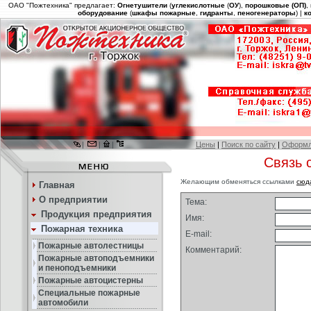
ОАО "Пожтехника" предлагает:
Огнетушители
(
углекислотные
(
ОУ
),
порошковые (ОП)
,
оборудование
(
шкафы пожарные
,
гидранты
,
пеногенераторы
) |
к
|
|
|
Цены
|
Поиск по сайту
|
Оформл
Связь 
Желающим обменяться ссылками
сюд
Главная
О предприятии
Тема:
Продукция предприятия
Имя:
Пожарная техника
E-mail:
Пожарные автолестницы
Комментарий:
Пожарные автоподъемники
и пеноподъемники
Пожарные автоцистерны
Специальные пожарные
автомобили