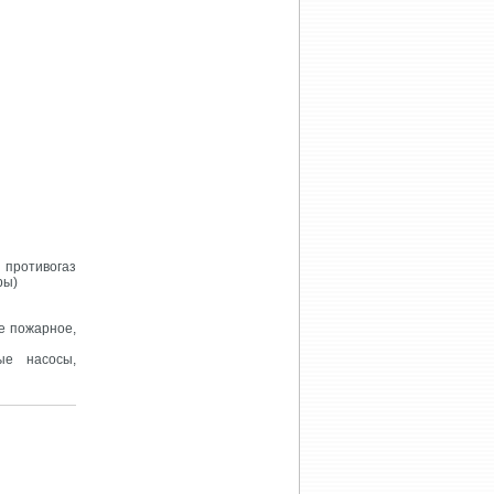
противогаз
ры)
е пожарное,
ые насосы,