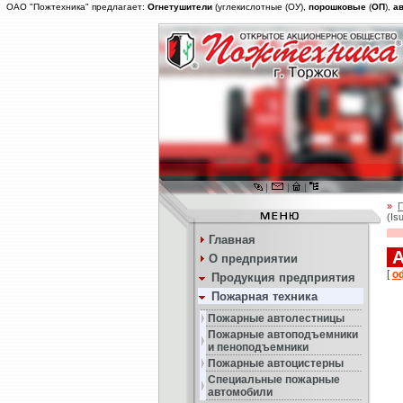
ОАО "Пожтехника" предлагает:
Огнетушители
(углекислотные (ОУ),
порошковые
(
ОП
),
а
|
|
|
»
(Is
Главная
А
О предприятии
[
о
Продукция предприятия
Пожарная техника
Пожарные автолестницы
Пожарные автоподъемники
и пеноподъемники
Пожарные автоцистерны
Специальные пожарные
автомобили