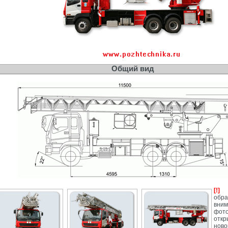
Общий вид
[!]
п
обра
вним
фот
отк
ново