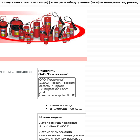
ы
,
спецтехника
,
автолестницы
) |
пожарное оборудование
(
шкафы пожарные, гидранты,
Реквизиты
лестница пожарная
ОАО "Пожтехника":
схема проезда
информация об ОАО
Новые модели:
Автолестница пожарная
АЛ-50 (КамАЗ-65115)
Автомобиль пожарно-
спасательный с медицинским
модулем ПСА-ММ (Mercedes-