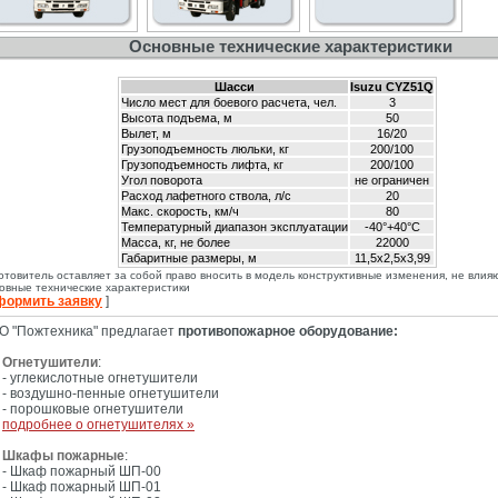
Основные технические характеристики
Шасси
Isuzu CYZ51Q
Число мест для боевого расчета, чел.
3
Высота подъема, м
50
Вылет, м
16/20
Грузоподъемность люльки, кг
200/100
Грузоподъемность лифта, кг
200/100
Угол поворота
не ограничен
Расход лафетного ствола, л/с
20
Макс. скорость, км/ч
80
Температурный диапазон эксплуатации
-40°+40°С
Масса, кг, не более
22000
Габаритные размеры, м
11,5х2,5х3,99
отовитель оставляет за собой право вносить в модель конструктивные изменения, не вли
овные технические характеристики
формить заявку
]
О "Пожтехника" предлагает
противопожарное оборудование:
Огнетушители
:
- углекислотные огнетушители
- воздушно-пенные огнетушители
- порошковые огнетушители
подробнее о огнетушителях »
Шкафы пожарные
:
- Шкаф пожарный ШП-00
- Шкаф пожарный ШП-01