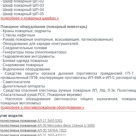
- Шкаф пожарный ШП-02
- Шкаф пожарный ШП-03
- Шкаф пожарный ШП-04
- Шкаф пожарный ШП-05
подробнее о пожарных шкафах »
Пожарное оборудование (пожарный инвентарь)
:
- Краны пожарные, гидранты
- Стволы лафетные
- Рукава пожарные (напорные, всасывающие, латексированные)
- Оборудование для зарядки огнетушителей
- Соединительные головки
- Генераторы пены (пеногенераторы)
- Гидравлические интсрументы
- Боевая одежда пожарных
- Снаряжение пожарных
- Водопенное оборудование
- Средства защиты органов дыхания (противогаз гражданский ГП-7, 
промышленный ППФ, изолирующие противогазы ИП-4МК и ИП-5, респирато
- Самоспасатели
- Дыхательные аппараты
- Средства спасения (лестницы ручные пожарные ЛП, ЛШ, Л-3к, Полотнищ
Спасательный рукав РСС, Пожарные веревки)
- Насосное оборудование (мотонасосы общего назначения, пожарн
пожарные мотопомпы)
подробнее о противопожарном оборудовании »
угие модели:
толестница пожарная
АЛ-17 ЗИЛ-5301
толестница пожарная
АЛ-30 Mercedes-Benz Unimog U 5000
толестница пожарная
АЛ-30 TATRA-T815
толестница пожарная
АЛ-31 ЗИЛ-433112