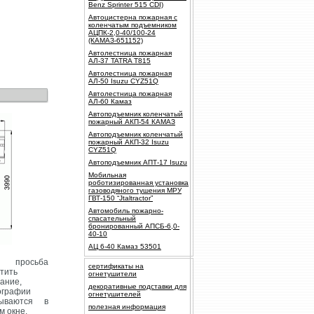
Benz Sprinter 515 CDI)
Автоцистерна пожарная с
коленчатым подъемником
АЦПК-2,0-40/100-24
(КАМАЗ-651152)
Автолестница пожарная
АЛ-37 TATRA T815
Автолестница пожарная
АЛ-50 Isuzu CYZ51Q
Автолестница пожарная
АЛ-60 Камаз
Автоподъемник коленчатый
пожарный АКП-54 КАМАЗ
Автоподъемник коленчатый
пожарный АКП-32 Isuzu
CYZ51Q
Автоподъемник АПТ-17 Isuzu
Мобильная
роботизированная установка
газоводяного тушения МРУ
ГВТ-150 “Jtaltractor”
Автомобиль пожарно-
спасательный
бронированный АПСБ-6,0-
40-10
АЦ 6-40 Камаз 53501
росьба
сертификаты на
тить
огнетушители
ание,
декоративные подставки для
ографии
огнетушителей
рываются в
полезная информация
м окне.