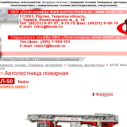
втомобильные огнетушители
, воздушно-пенные) |
пожарная техника
(
пожарные цистерн
пеногенераторы
) |
коммунальная техника (автоподъемники, спецтехника)
Цены
|
Поиск по сайту
|
Оформление спецификации
Пожарная техника. Пожарные автомобили
»
Пожарные автолестницы
»
АЛ-50 Авто
uzu)
Автолестница пожарная
Л-50
Isuzu
формить заявку
]