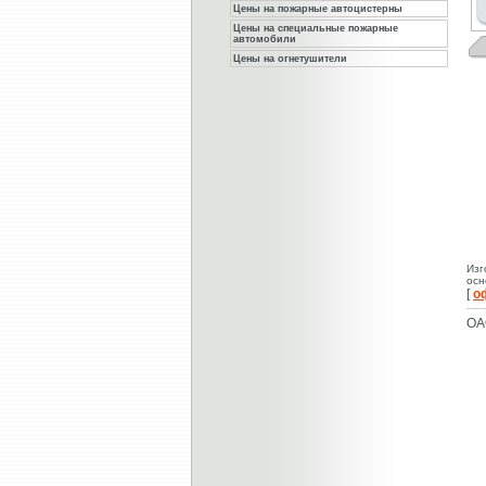
Цены на пожарные автоцистерны
Цены на специальные пожарные
автомобили
Цены на огнетушители
Изг
осн
[
о
ОА