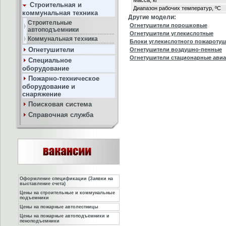
Масса, кг
Строительная и
Диапазон рабочих температур, ºС
коммунальная техника
Другие модели:
Строительные
Огнетушители порошковые
автоподъемники
Огнетушители углекислотные
Коммунальная техника
Блоки углекислотного пожароту
Огнетушители
Огнетушители воздушно-пенные
Огнетушители стационарные ави
Специальное
оборудование
Пожарно-техническое
оборудование и
снаряжение
Поисковая система
Справочная служба
Оформление спецификации (Заявки на
выставление счета)
Цены на строительные и коммунальные
подъемники
Цены на пожарные автолестницы
Цены на пожарные автоподъемники и
пеноподъемники