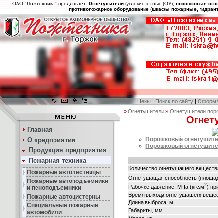
ОАО "Пожтехника" предлагает:
Огнетушители
(углекислотные (ОУ),
порошковые огн
противопожарное оборудование
(
шкафы пожарные, гидрант
|
|
|
Цены
|
Поиск по сайту
|
Оформл
»
Огнетушители
»
Огнетушители пор
Огнет
Главная
Порошковый огнетушите
О предприятии
Порошковый огнетушите
Продукция предприятия
Пожарная техника
Количество огнетушащего вещества
Пожарные автолестницы
Огнетушащая способность (площад
Пожарные автоподъемники
2
Рабочее давление, МПа (кгс/м
) пр
и пеноподъемники
Время выхода огнетушашего вещес
Пожарные автоцистерны
Длина выброса, м
Специальные пожарные
Габариты, мм
автомобили