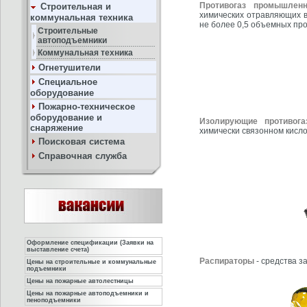
Противогаз промышле
Строительная и
химических отравляющих в
коммунальная техника
не более 0,5 объемных про
Строительные
автоподъемники
Коммунальная техника
Огнетушители
Специальное
оборудование
Пожарно-техническое
оборудование и
Изолирующие противог
снаряжение
химически связонном кисл
Поисковая система
Справочная служба
Оформление спецификации (Заявки на
выставление счета)
Распираторы
- средства з
Цены на строительные и коммунальные
подъемники
Цены на пожарные автолестницы
Цены на пожарные автоподъемники и
пеноподъемники