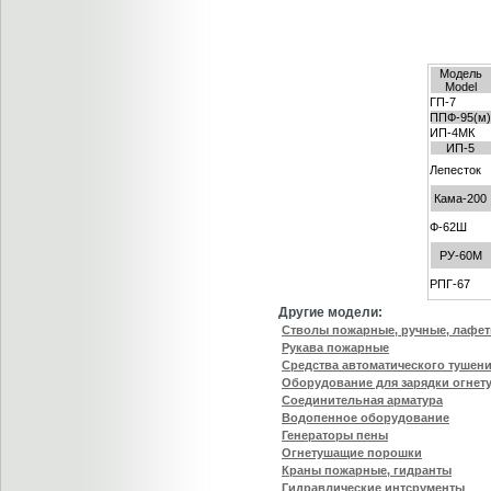
Модель
Model
ГП-7
ППФ-95(м
ИП-4МК
ИП-5
Лепесток
Кама-200
Ф-62Ш
РУ-60М
РПГ-67
Другие модели:
Стволы пожарные, ручные, лафе
Рукава пожарные
Средства автоматического тушен
Оборудование для зарядки огнет
Соединительная арматура
Водопенное оборудование
Генераторы пены
Огнетушащие порошки
Краны пожарные, гидранты
Гидравлические интсрументы