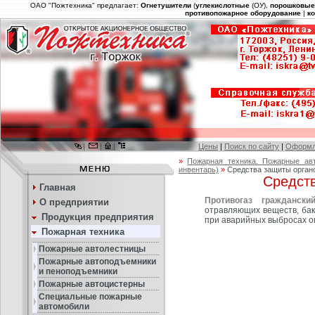
ОАО "Пожтехника" предлагает:
Огнетушители
(
углекислотные
(ОУ),
порошковы
противопожарное оборудование
|
к
|
|
|
Цены
|
Поиск по сайту
|
Оформл
»
Пожарная техника. Пожарные ав
инвентарь)
»
Средства защиты орган
Средст
Главная
Противогаз граждански
О предприятии
отравляющих веществ, бак
Продукция предприятия
при аварийных выбросах о
Пожарная техника
Пожарные автолестницы
Пожарные автоподъемники
и пеноподъемники
Пожарные автоцистерны
Специальные пожарные
автомобили