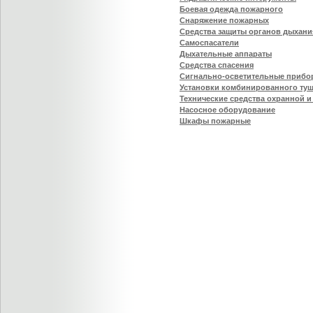
Боевая одежда пожарного
Снаряжение пожарных
Средства защиты органов дыхани
Самоспасатели
Дыхательные аппараты
Средства спасения
Сигнально-осветительные прибо
Установки комбинированного ту
Технические средства охранной 
Насосное оборудование
Шкафы пожарные