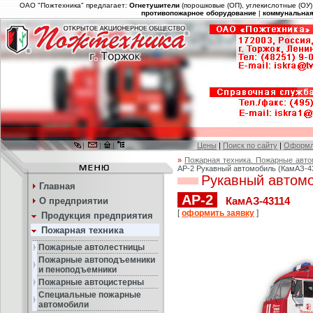
ОАО "Пожтехника" предлагает:
Огнетушители
(порошковые (ОП), углекислотные (ОУ)
противопожарное оборудование
|
коммунальная
|
|
|
Цены
|
Поиск по сайту
|
Оформл
»
Пожарная техника. Пожарные авт
АР-2 Рукавный автомобиль (КамАЗ-4
Рукавный автом
Главная
АР-2
КамАЗ-43114
О предприятии
[
оформить заявку
]
Продукция предприятия
Пожарная техника
Пожарные автолестницы
Пожарные автоподъемники
и пеноподъемники
Пожарные автоцистерны
Специальные пожарные
автомобили