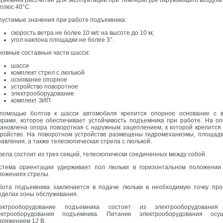
дъемник рассчитан для эксплуатации при температуре окружающего воздуха 
 плюс 40°С.
пустимые значения при работе подъемника:
скорость ветра не более 10 м/с на высоте до 10 м;
угол наклона площадки не более 3°.
новные составные части шасси:
шасси
комплект стрел с люлькой
основание опорное
устройство поворотное
электрооборудование
комплект ЗИП
помощью болтов к шасси автомобиля крепится опорное основание с 
орами, которое обеспечивает устойчивость подъемника при работе. На о
тановлена опора поворотная с наружным зацеплением, к которой крепится
тройство. На поворотном устройстве размещены гидромеханизмы, площадк
равления, а также телескопическая стрела с люлькой.
рела состоит из трех секций, телескопически соединенных между собой.
стема ориентации удерживает пол люльки в горизонтальном положении
ложениях стрелы.
бота подъемника заключается в подаче люльки в необходимую точку про
еделах зоны обслуживания.
ектрооборудование подъемника состоит из электрооборудовани
ектрооборудования подъемника. Питание электрооборудования осущ
пряжением 12 В.