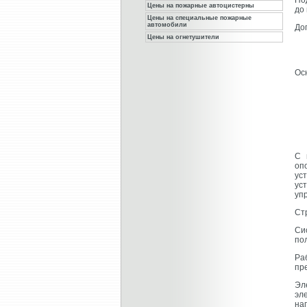
По
Цены на пожарные автоцистерны
до
Цены на специальные пожарные
автомобили
До
Цены на огнетушители
Ос
С 
оп
ус
ус
уп
Ст
Си
по
Ра
пр
Эл
эл
на