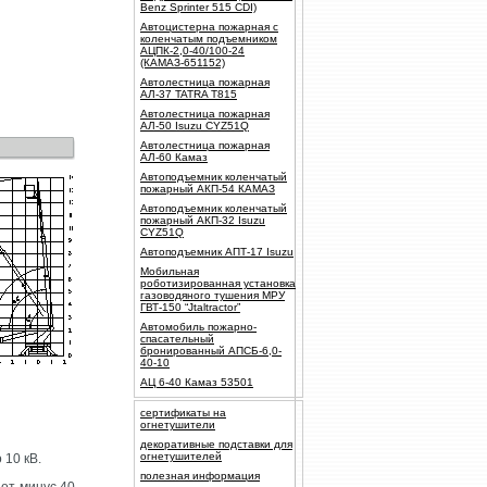
Benz Sprinter 515 CDI)
Автоцистерна пожарная с
коленчатым подъемником
АЦПК-2,0-40/100-24
(КАМАЗ-651152)
Автолестница пожарная
АЛ-37 TATRA T815
Автолестница пожарная
АЛ-50 Isuzu CYZ51Q
Автолестница пожарная
АЛ-60 Камаз
Автоподъемник коленчатый
пожарный АКП-54 КАМАЗ
Автоподъемник коленчатый
пожарный АКП-32 Isuzu
CYZ51Q
Автоподъемник АПТ-17 Isuzu
Мобильная
роботизированная установка
газоводяного тушения МРУ
ГВТ-150 “Jtaltractor”
Автомобиль пожарно-
спасательный
бронированный АПСБ-6,0-
40-10
АЦ 6-40 Камаз 53501
сертификаты на
огнетушители
декоративные подставки для
огнетушителей
 10 кВ.
полезная информация