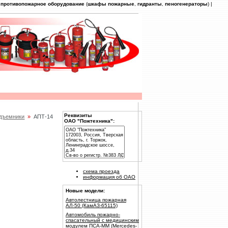
|
противопожарное оборудование
(
шкафы пожарные
,
гидранты
,
пеногенераторы
) |
Реквизиты
дъемники
»
АПТ-14
ОАО "Пожтехника":
схема проезда
информация об ОАО
Новые модели:
Автолестница пожарная
АЛ-50 (КамАЗ-65115)
Автомобиль пожарно-
спасательный с медицинским
модулем ПСА-ММ (Mercedes-