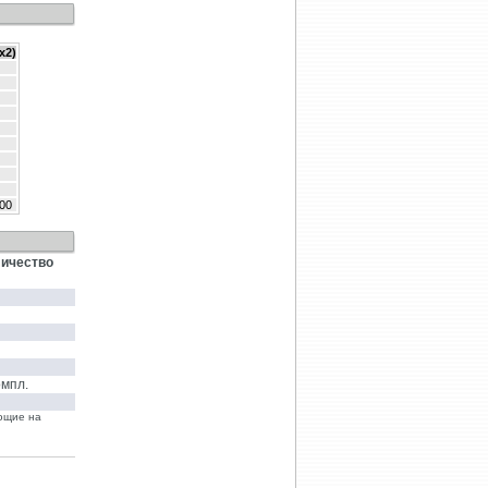
х2)
00
ичество
омпл.
яющие на