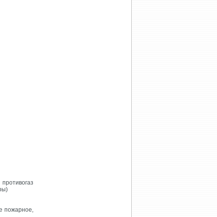
противогаз
ры)
е пожарное,