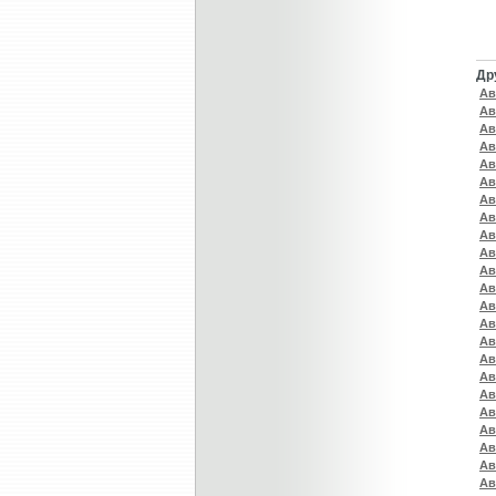
Др
Ав
Ав
Ав
Ав
Ав
Ав
Ав
Ав
Ав
Ав
Ав
Ав
Ав
Ав
Ав
Ав
Ав
Ав
Ав
Ав
Ав
Ав
Ав