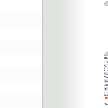
На
Ко
Ап
Зн
Ко
Ог
По
Ин
Че
Изг
осн
[
о
ОА