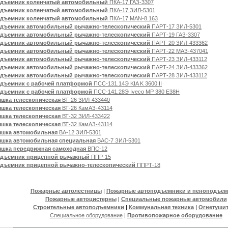
дъемник коленчатый автомобильный
ПКА-17 ГАЗ-3307
дъемник коленчатый автомобильный
ПКА-17 ЗИЛ-5301
дъемник коленчатый автомобильный
ПКА-17 MAN-8.163
дъемник автомобильный рычажно-телескопический
ПАРТ-17 ЗИЛ-5301
дъемник автомобильный рычажно-телескопический
ПАРТ-19 ГАЗ-3307
дъемник автомобильный рычажно-телескопический
ПАРТ-20 ЗИЛ-433362
дъемник автомобильный рычажно-телескопический
ПАРТ-22 МАЗ-437041
дъемник автомобильный рычажно-телескопический
ПАРТ-23 ЗИЛ-433112
дъемник автомобильный рычажно-телескопический
ПАРТ-24 ЗИЛ-433362
дъемник автомобильный рычажно-телескопический
ПАРТ-28 ЗИЛ-433112
дъемник с рабочей платформой
ПСС-131.14Э KIA K 3600 II
дъемник с рабочей платформой
ПСС-141.28Э Iveco МР 380 Е38Н
шка телескопическая
ВТ-26 ЗИЛ-433440
шка телескопическая
ВТ-26 КамАЗ-43114
шка телескопическая
ВТ-32 ЗИЛ-433422
шка телескопическая
ВТ-32 КамАЗ-43114
шка автомобильная
ВА-12 ЗИЛ-5301
шка автомобильная специальная
ВАС-7 ЗИЛ-5301
шка передвижная самоходная
ВПС-12
дъемник прицепной рычажный
ППР-15
дъемник прицепной рычажно-телескопический
ППРТ-18
Пожарные автолестницы
|
Пожарные автоподъемники и пеноподъем
Пожарные автоцистерны
|
Специальные пожарные автомобили
Строительные автоподъемники
|
Коммунальная техника
|
Огнетуши
Специальное оборудование
|
Противопожарное оборудование