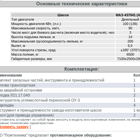
Основные технические характеристики
Шасси
МАЗ-437041 (4
Тип двигателя
Дизельный
Мощность двигателя КВт, (л.с.)
100 (136)
Максимальная скорость, км/ч,
90
Число мест для боевого расчета (включая место водителя), чел.
3
Высота подъема люльки, м
14
Максимальная грузоподъемность люльки, кг
200
Вылет, м
6,5
Угол поворота стрелы, град
±185° (370°)
Масса полная, кг
6500
Габаритные размеры, мм
7100x2500x29
Комплектация:
именование
Кол
мплект запасных частей, инструмента и принадлежностей
1
течка транспортная
1
ак аварийной остановки
1
лодка Л21.17.040
2
нетушитель углекислотный переносной ОУ-3
1
дкладка
4
струмент и принадлежности завода-изготовителя шасси
1 к
хол (для привода управления)
2
отовитель оставляет за собой право вносить в модель конструктивные изменения, не вли
овные технические характеристики
формить заявку
]
О "Пожтехника" предлагает
противопожарное оборудование: