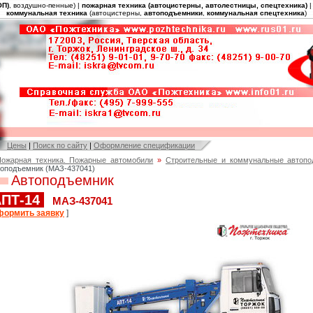
ОП)
, воздушно-пенные) |
пожарная техника (автоцистерны, автолестницы, спецтехника)
коммунальная техника
(автоцистерны,
автоподъемники
,
коммунальная спецтехника
)
Цены
|
Поиск по сайту
|
Оформление спецификации
ожарная техника. Пожарные автомобили
»
Строительные и коммунальные автопо
оподъемник (МАЗ-437041)
Автоподъемник
ПТ-14
МАЗ-437041
формить заявку
]