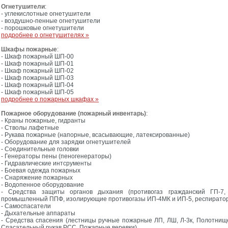
Огнетушители
:
- углекислотные огнетушители
- воздушно-пенные огнетушители
- порошковые огнетушители
подробнее о огнетушителях »
Шкафы пожарные
:
- Шкаф пожарный ШП-00
- Шкаф пожарный ШП-01
- Шкаф пожарный ШП-02
- Шкаф пожарный ШП-03
- Шкаф пожарный ШП-04
- Шкаф пожарный ШП-05
подробнее о пожарных шкафах »
Пожарное оборудование (пожарный инвентарь)
:
- Краны пожарные, гидранты
- Стволы лафетные
- Рукава пожарные (напорные, всасывающие, латексированные)
- Оборудование для зарядки огнетушителей
- Соединительные головки
- Генераторы пены (пеногенераторы)
- Гидравлические интсрументы
- Боевая одежда пожарных
- Снаряжение пожарных
- Водопенное оборудование
- Средства защиты органов дыхания (противогаз гражданский ГП-7, 
промышленный ППФ, изолирующие противогазы ИП-4МК и ИП-5, респирато
- Самоспасатели
- Дыхательные аппараты
- Средства спасения (лестницы ручные пожарные ЛП, ЛШ, Л-3к, Полотнищ
Спасательный рукав РСС, Пожарные веревки)