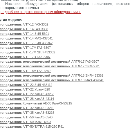
- Насосное оборудование (мотонасосы общего назначения, пожарн
пожарные мотопомпы)
подробнее о противопожарном оборудовании »
угие модели:
топодъемник
АПТ-12 ГАЗ-3302
топодъемник
АПТ-14 ГАЗ-3308
топодъемник
АПТ-14 ЗИЛ-5301
топодъемник
АПТ-14 МАЗ-437041
топодъемник
АПТ-17 ЗИЛ-433362
топодъемник
АПТ-17М ГАЗ-3307
топодъемник
АПТ-17М ЗИЛ-433362
топодъемник
АПТ-17Э ГАЗ-3307
топодъемник телескопический лестничный
АПТЛ-17 ГАЗ-3307
топодъемник телескопический лестничный
АПТЛ-17 ЗИЛ-5301
топодъемник
АПТ-18М ГАЗ-3307
топодъемник телескопический лестничный
АПТЛ-18 ЗИЛ-433362
топодъемник телескопический лестничный
АПТЛ-18 МАЗ-437041
топодъемник
АПТ-22 ЗИЛ-433112
топодъемник
АПТ-22 Урал-4320
топодъемник
АПТ-22 КамАЗ-43253
топодъемник
АПТ-28 КамАЗ-43114
топодъемник Коленчатый
АК-30 КамАЗ-53215
топодъемник
АПТ-32 КамАЗ-53215
топодъемник
АПТ-35 КамАЗ-53215
топодъемник
АПТ-50 КамАЗ-6540
топодъемник
АПТ-50 МЗКТ-6923
топодъемник
АПТ-50 TATRA-815-260 R81