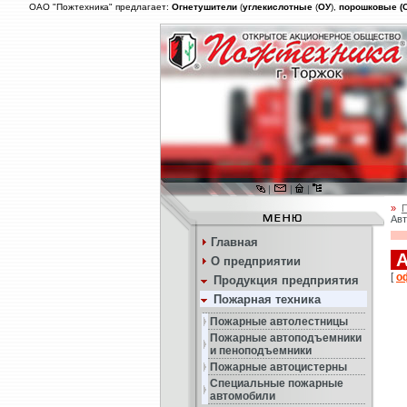
ОАО "Пожтехника" предлагает:
Огнетушители
(
углекислотные
(
ОУ
),
порошковые (
|
|
|
»
П
Авт
Главная
А
О предприятии
[
о
Продукция предприятия
Пожарная техника
Пожарные автолестницы
Пожарные автоподъемники
и пеноподъемники
Пожарные автоцистерны
Специальные пожарные
автомобили