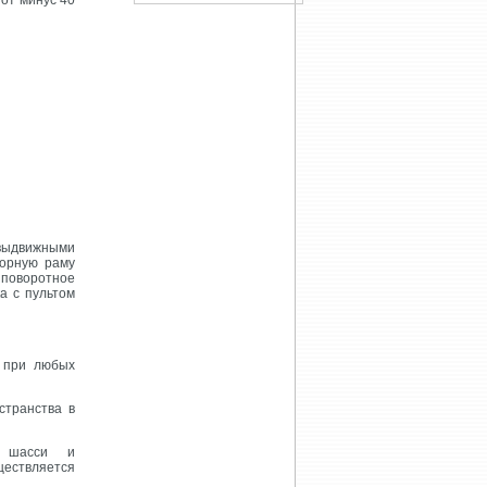
от минус 40
выдвижными
порную раму
 поворотное
а с пультом
 при любых
странства в
я шасси и
ествляется