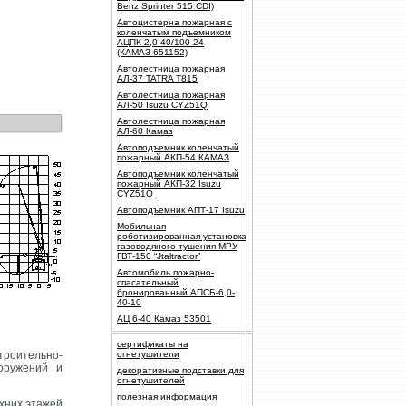
Benz Sprinter 515 CDI)
Автоцистерна пожарная с
коленчатым подъемником
АЦПК-2,0-40/100-24
(КАМАЗ-651152)
Автолестница пожарная
АЛ-37 TATRA T815
Автолестница пожарная
АЛ-50 Isuzu CYZ51Q
Автолестница пожарная
АЛ-60 Камаз
Автоподъемник коленчатый
пожарный АКП-54 КАМАЗ
Автоподъемник коленчатый
пожарный АКП-32 Isuzu
CYZ51Q
Автоподъемник АПТ-17 Isuzu
Мобильная
роботизированная установка
газоводяного тушения МРУ
ГВТ-150 “Jtaltractor”
Автомобиль пожарно-
спасательный
бронированный АПСБ-6,0-
40-10
АЦ 6-40 Камаз 53501
сертификаты на
строительно-
огнетушители
оружений и
декоративные подставки для
огнетушителей
полезная информация
хних этажей