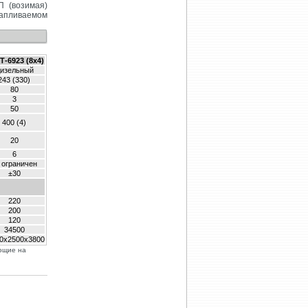
П (возимая)
тапливаемом
Т-6923 (8х4)
изельный
243 (330)
80
3
50
400 (4)
20
6
 ограничен
±30
220
200
120
34500
0x2500x3800
яющие на