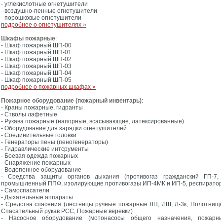
- углекислотные огнетушители
- воздушно-пенные огнетушители
- порошковые огнетушители
подробнее о огнетушителях »
Шкафы пожарные
:
- Шкаф пожарный ШП-00
- Шкаф пожарный ШП-01
- Шкаф пожарный ШП-02
- Шкаф пожарный ШП-03
- Шкаф пожарный ШП-04
- Шкаф пожарный ШП-05
подробнее о пожарных шкафах »
Пожарное оборудование (пожарный инвентарь)
:
- Краны пожарные, гидранты
- Стволы лафетные
- Рукава пожарные (напорные, всасывающие, латексированные)
- Оборудование для зарядки огнетушителей
- Соединительные головки
- Генераторы пены (пеногенераторы)
- Гидравлические интсрументы
- Боевая одежда пожарных
- Снаряжение пожарных
- Водопенное оборудование
- Средства защиты органов дыхания (противогаз гражданский ГП-7, 
промышленный ППФ, изолирующие противогазы ИП-4МК и ИП-5, респирато
- Самоспасатели
- Дыхательные аппараты
- Средства спасения (лестницы ручные пожарные ЛП, ЛШ, Л-3к, Полотнищ
Спасательный рукав РСС, Пожарные веревки)
- Насосное оборудование (мотонасосы общего назначения, пожарн