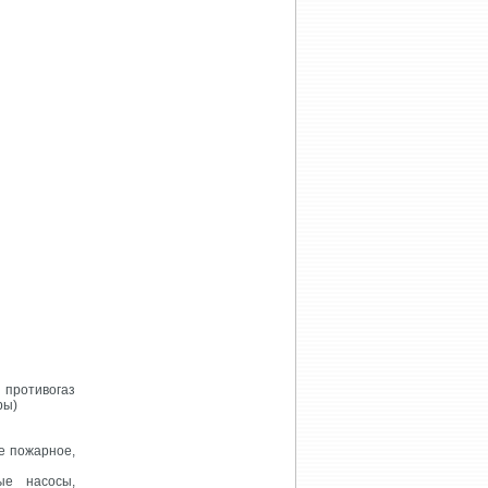
противогаз
ры)
е пожарное,
ые насосы,