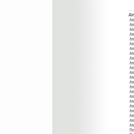
Др
Ав
Ав
Ав
Ав
Ав
Ав
Ав
Ав
Ав
Ав
Ав
Ав
Ав
Ав
Ав
Ав
Ав
Ав
Ав
Ав
Ав
Ав
Ав
По