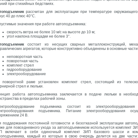
аний при стихийных бедствиях.
топодъемник
рассчитан для эксплуатации при температуре окружающего
нус 40 до плюс 40°С.
пустимые значения при работе автоподъемника:
скорость ветра не более 10 м/с на высоте до 10 м;
угол наклона площадки не более 3°.
топодъемник
состоит из несущих сварных металлоконструкций, меха
дравлических агрегатов, которые конструктивно объединены в основные части
неповоротная часть
поворотная часть
комплект стрел
гидрооборудование
электрооборудование
 поворотной раме установлен комплект стрел, состоящий из телеско
рнирной стрел и люльки.
инцип работа автоподъемника заключается в подаче люльки в необход
остранства в пределах рабочей зоны.
ектрооборудование подъемника состоит из электрооборудовани
ектрооборудования подъемника. Питание электрооборудования осущ
пряжением 24 В.
я поддержания постоянной готовности и безотказной эксплуатации автопо
кже для повседневного ухода за автоподъемником используется комплект ЗИ
П включает в себя одиночный комплект ЗИП базового шасси и ко
топодъемника, каждый из которых в свою очередь делится на две части