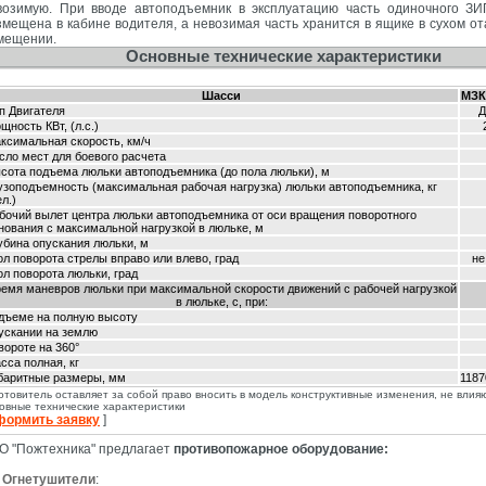
возимую. При вводе автоподъемник в эксплуатацию часть одиночного ЗИ
змещена в кабине водителя, а невозимая часть хранится в ящике в сухом о
мещении.
Основные технические характеристики
Шасси
МЗК
п Двигателя
Д
щность КВт, (л.с.)
ксимальная скорость, км/ч
сло мест для боевого расчета
сота подъема люльки автоподъемника (до пола люльки), м
узоподъемность (максимальная рабочая нагрузка) люльки автоподъемника, кг
ел.)
бочий вылет центра люльки автоподъемника от оси вращения поворотного
нования с максимальной нагрузкой в люльке, м
убина опускания люльки, м
ол поворота стрелы вправо или влево, град
не
ол поворота люльки, град
емя маневров люльки при максимальной скорости движений с рабочей нагрузкой
в люльке, с, при:
дъеме на полную высоту
ускании на землю
вороте на 360°
сса полная, кг
баритные размеры, мм
1187
отовитель оставляет за собой право вносить в модель конструктивные изменения, не вли
овные технические характеристики
формить заявку
]
О "Пожтехника" предлагает
противопожарное оборудование:
Огнетушители
: