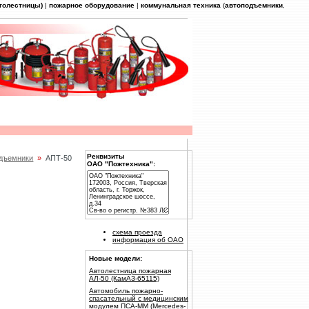
втолестницы)
|
пожарное оборудование
|
коммунальная техника
(
автоподъемники
,
Реквизиты
дъемники
»
АПТ-50
ОАО "Пожтехника":
схема проезда
информация об ОАО
Новые модели:
Автолестница пожарная
АЛ-50 (КамАЗ-65115)
Автомобиль пожарно-
спасательный с медицинским
модулем ПСА-ММ (Mercedes-