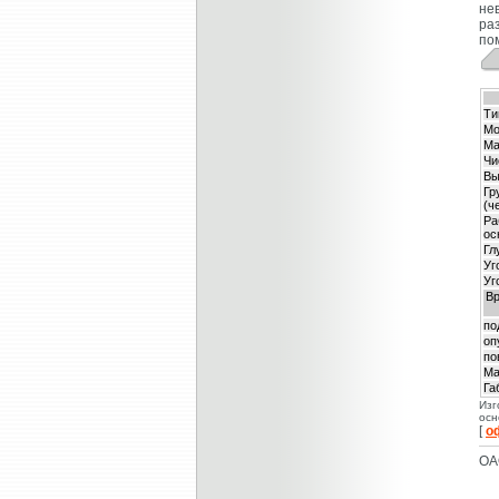
не
ра
по
Ти
Мо
Ма
Чи
Вы
Гр
(ч
Ра
ос
Гл
Уг
Уг
Вр
по
оп
по
Ма
Га
Изг
осн
[
о
ОА