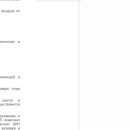
 воздуха от
нических и
:
пической и
имую точку
я шасси и
ествляется
дъемника, а
П. Комплект
мплект ЗИП
: возимую и