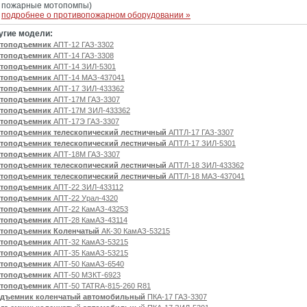
пожарные мотопомпы)
подробнее о противопожарном оборудовании »
угие модели:
топодъемник
АПТ-12 ГАЗ-3302
топодъемник
АПТ-14 ГАЗ-3308
топодъемник
АПТ-14 ЗИЛ-5301
топодъемник
АПТ-14 МАЗ-437041
топодъемник
АПТ-17 ЗИЛ-433362
топодъемник
АПТ-17М ГАЗ-3307
топодъемник
АПТ-17М ЗИЛ-433362
топодъемник
АПТ-17Э ГАЗ-3307
топодъемник телескопический лестничный
АПТЛ-17 ГАЗ-3307
топодъемник телескопический лестничный
АПТЛ-17 ЗИЛ-5301
топодъемник
АПТ-18М ГАЗ-3307
топодъемник телескопический лестничный
АПТЛ-18 ЗИЛ-433362
топодъемник телескопический лестничный
АПТЛ-18 МАЗ-437041
топодъемник
АПТ-22 ЗИЛ-433112
топодъемник
АПТ-22 Урал-4320
топодъемник
АПТ-22 КамАЗ-43253
топодъемник
АПТ-28 КамАЗ-43114
топодъемник Коленчатый
АК-30 КамАЗ-53215
топодъемник
АПТ-32 КамАЗ-53215
топодъемник
АПТ-35 КамАЗ-53215
топодъемник
АПТ-50 КамАЗ-6540
топодъемник
АПТ-50 МЗКТ-6923
топодъемник
АПТ-50 TATRA-815-260 R81
дъемник коленчатый автомобильный
ПКА-17 ГАЗ-3307