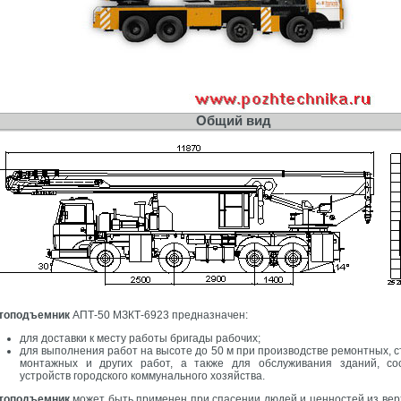
Общий вид
топодъемник
АПТ-50 МЗКТ-6923 предназначен:
для доставки к месту работы бригады рабочих;
для выполнения работ на высоте до 50 м при производстве ремонтных, 
монтажных и других работ, а также для обслуживания зданий, со
устройств городского коммунального хозяйства.
топодъемник
может быть применен при спасении людей и ценностей из вер