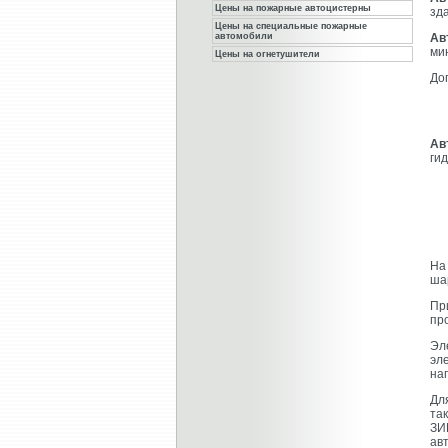
Цены на пожарные автоцистерны
зд
Цены на специальные пожарные
автомобили
Ав
ми
Цены на огнетушители
До
Ав
ги
На
ша
Пр
пр
Эл
эл
на
Дл
та
ЗИ
ав