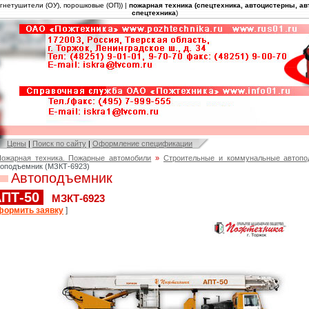
огнетушители (ОУ), порошковые (ОП)) |
пожарная техника (спецтехника, автоцистерны, а
спецтехника
)
Цены
|
Поиск по сайту
|
Оформление спецификации
ожарная техника. Пожарные автомобили
»
Строительные и коммунальные автопо
оподъемник (МЗКТ-6923)
Автоподъемник
ПТ-50
МЗКТ-6923
формить заявку
]