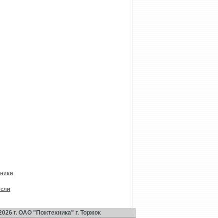
ники
тели
2026 г. ОАО "Пожтехника" г. Торжок