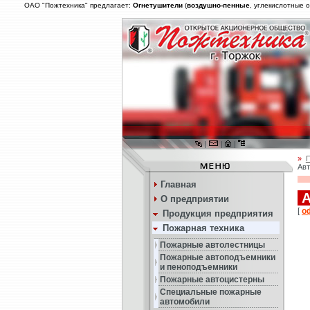
ОАО "Пожтехника" предлагает:
Огнетушители
(
воздушно-пенные
, углекислотные 
|
|
|
»
П
Авт
Главная
А
О предприятии
[
о
Продукция предприятия
Пожарная техника
Пожарные автолестницы
Пожарные автоподъемники
и пеноподъемники
Пожарные автоцистерны
Специальные пожарные
автомобили