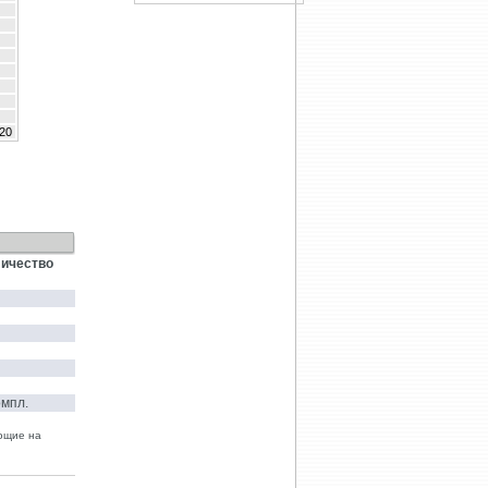
20
ичество
омпл.
яющие на