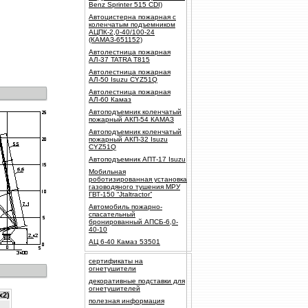
Benz Sprinter 515 CDI)
Автоцистерна пожарная с
коленчатым подъемником
АЦПК-2,0-40/100-24
(КАМАЗ-651152)
Автолестница пожарная
АЛ-37 TATRA T815
Автолестница пожарная
АЛ-50 Isuzu CYZ51Q
Автолестница пожарная
АЛ-60 Камаз
Автоподъемник коленчатый
пожарный АКП-54 КАМАЗ
Автоподъемник коленчатый
пожарный АКП-32 Isuzu
CYZ51Q
Автоподъемник АПТ-17 Isuzu
Мобильная
роботизированная установка
газоводяного тушения МРУ
ГВТ-150 “Jtaltractor”
Автомобиль пожарно-
спасательный
бронированный АПСБ-6,0-
40-10
АЦ 6-40 Камаз 53501
сертификаты на
огнетушители
декоративные подставки для
огнетушителей
х2)
полезная информация