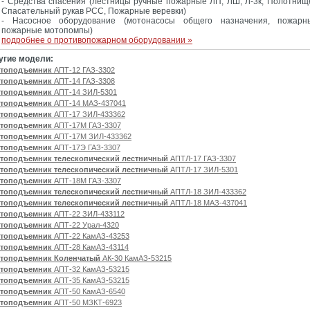
- Средства спасения (лестницы ручные пожарные ЛП, ЛШ, Л-3к, Полотнищ
Спасательный рукав РСС, Пожарные веревки)
- Насосное оборудование (мотонасосы общего назначения, пожарн
пожарные мотопомпы)
подробнее о противопожарном оборудовании »
угие модели:
топодъемник
АПТ-12 ГАЗ-3302
топодъемник
АПТ-14 ГАЗ-3308
топодъемник
АПТ-14 ЗИЛ-5301
топодъемник
АПТ-14 МАЗ-437041
топодъемник
АПТ-17 ЗИЛ-433362
топодъемник
АПТ-17М ГАЗ-3307
топодъемник
АПТ-17М ЗИЛ-433362
топодъемник
АПТ-17Э ГАЗ-3307
топодъемник телескопический лестничный
АПТЛ-17 ГАЗ-3307
топодъемник телескопический лестничный
АПТЛ-17 ЗИЛ-5301
топодъемник
АПТ-18М ГАЗ-3307
топодъемник телескопический лестничный
АПТЛ-18 ЗИЛ-433362
топодъемник телескопический лестничный
АПТЛ-18 МАЗ-437041
топодъемник
АПТ-22 ЗИЛ-433112
топодъемник
АПТ-22 Урал-4320
топодъемник
АПТ-22 КамАЗ-43253
топодъемник
АПТ-28 КамАЗ-43114
топодъемник Коленчатый
АК-30 КамАЗ-53215
топодъемник
АПТ-32 КамАЗ-53215
топодъемник
АПТ-35 КамАЗ-53215
топодъемник
АПТ-50 КамАЗ-6540
топодъемник
АПТ-50 МЗКТ-6923