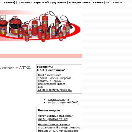
ецтехника)
|
противопожарное оборудование
|
коммунальная техника
(спецтехника,
Реквизиты
дъемники
»
АПТ-22
ОАО "Пожтехника":
схема проезда
информация об ОАО
Новые модели:
Автолестница пожарная
АЛ-50 (КамАЗ-65115)
Автомобиль пожарно-
спасательный с медицинским
модулем ПСА-ММ (Mercedes-