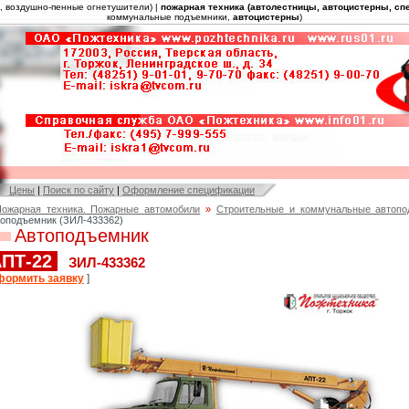
), воздушно-пенные огнетушители) |
пожарная техника (автолестницы, автоцистерны, сп
коммунальные подъемники,
автоцистерны
)
Цены
|
Поиск по сайту
|
Оформление спецификации
ожарная техника. Пожарные автомобили
»
Строительные и коммунальные автопо
оподъемник (ЗИЛ-433362)
Автоподъемник
ПТ-22
ЗИЛ-433362
формить заявку
]