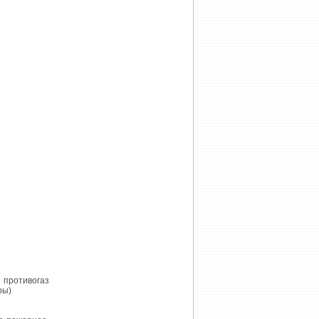
противогаз
ры)