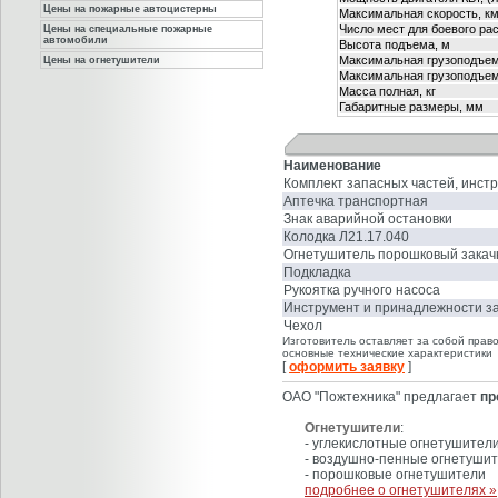
Цены на пожарные автоцистерны
Максимальная скорость, км
Число мест для боевого рас
Цены на специальные пожарные
автомобили
Высота подъема, м
Максимальная грузоподъем
Цены на огнетушители
Максимальная грузоподъем
Масса полная, кг
Габаритные размеры, мм
Наименование
Комплект запасных частей, инст
Аптечка транспортная
Знак аварийной остановки
Колодка Л21.17.040
Огнетушитель порошковый закач
Подкладка
Рукоятка ручного насоса
Инструмент и принадлежности з
Чехол
Изготовитель оставляет за собой прав
основные технические характеристики
[
оформить заявку
]
ОАО "Пожтехника" предлагает
пр
Огнетушители
:
- углекислотные огнетушител
- воздушно-пенные огнетуши
- порошковые огнетушители
подробнее о огнетушителях »