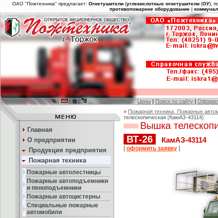
ОАО "Пожтехника" предлагает:
Огнетушители
(
углекислотные огнетушители
(
ОУ
), 
противопожарное оборудование
|
коммунал
|
|
|
Цены
|
Поиск по сайту
|
Оформл
»
Пожарная техника. Пожарные авто
телескопическая (КамАЗ-43114)
Вышка телескоп
Главная
ВТ-26
КамАЗ-43114
О предприятии
[
оформить заявку
]
Продукция предприятия
Пожарная техника
Пожарные автолестницы
Пожарные автоподъемники
и пеноподъемники
Пожарные автоцистерны
Специальные пожарные
автомобили